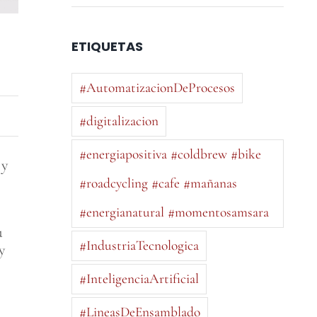
ETIQUETAS
#AutomatizacionDeProcesos
#digitalizacion
#energiapositiva #coldbrew #bike
 y
#roadcycling #cafe #mañanas
#energianatural #momentosamsara
,
u
#IndustriaTecnologica
y
#InteligenciaArtificial
#LineasDeEnsamblado