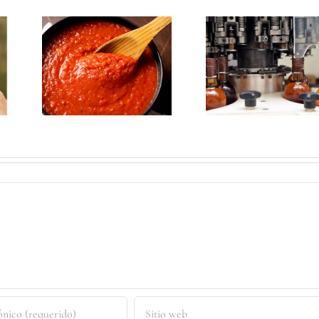
APLICAR
E:
BLOCKCHAIN A
 Y
LA INDUSTRIA
DO
DEL RON ES
POSIBLE