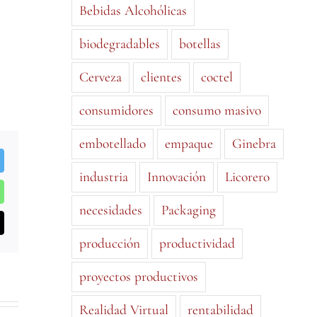
Bebidas Alcohólicas
biodegradables
botellas
Cerveza
clientes
coctel
consumidores
consumo masivo
embotellado
empaque
Ginebra
ok
Twitter
industria
Innovación
Licorero
In
WhatsApp
necesidades
Packaging
Correo
electrónico
producción
productividad
proyectos productivos
Realidad Virtual
rentabilidad