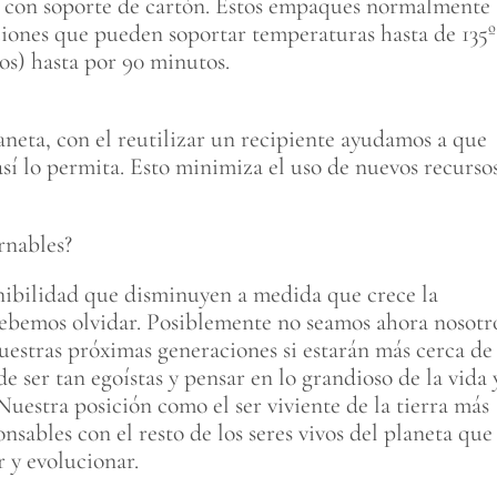
as con soporte de cartón. Estos empaques normalmente
aciones que pueden soportar temperaturas hasta de 135
tos) hasta por 90 minutos.
laneta, con el reutilizar un recipiente ayudamos a que
 así lo permita. Esto minimiza el uso de nuevos recurso
rnables?
tenibilidad que disminuyen a medida que crece la
debemos olvidar. Posiblemente no seamos ahora nosotr
 nuestras próximas generaciones si estarán más cerca de
 ser tan egoístas y pensar en lo grandioso de la vida 
uestra posición como el ser viviente de la tierra más
nsables con el resto de los seres vivos del planeta que
 y evolucionar.