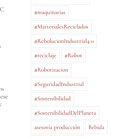
ºC
#maquinarias
#MarterialesReciclados
#RebolucionIndustrial4.0
s
#reciclaje
#Robot
#Robotizacion
#SeguridadIndustrial
os
 ese
#Sostenibilidad
y
#SostenibilidadDelPlaneta
asesoría producción
Bebida