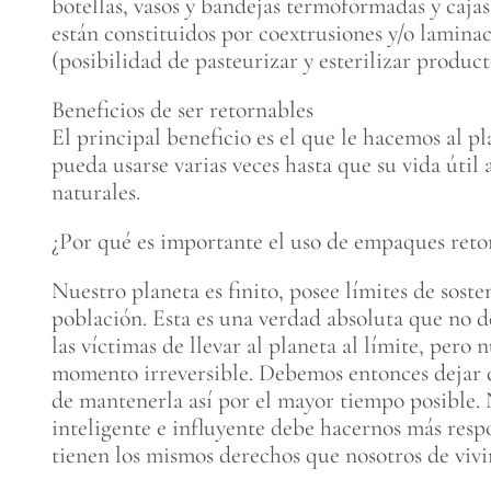
botellas, vasos y bandejas termoformadas y caj
están constituidos por coextrusiones y/o lamin
(posibilidad de pasteurizar y esterilizar produc
Beneficios de ser retornables
El principal beneficio es el que le hacemos al p
pueda usarse varias veces hasta que su vida útil
naturales.
¿Por qué es importante el uso de empaques reto
Nuestro planeta es finito, posee límites de sos
población. Esta es una verdad absoluta que no 
las víctimas de llevar al planeta al límite, pero
momento irreversible. Debemos entonces dejar de
de mantenerla así por el mayor tiempo posible. N
inteligente e influyente debe hacernos más respo
tienen los mismos derechos que nosotros de vivir