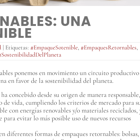
NABLES: UNA
IBLE
d
|
Etiquetas:
#EmpaqueSotenible
,
#EmpaquesRetornables
,
#SostenibilidadDelPlaneta
nables ponemos en movimiento un circuito productivo
 en favor de la sostenibilidad del planeta.
 ha concebido desde su origen de manera responsable
lo de vida, cumpliendo los criterios de mercado para s
le con energías renovables y/o materiales reciclados, 
aje para evitar lo más posible uso de nuevos recursos
en diferentes formas de empaques retornables: bolsas,